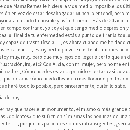
que MamaRemes le hiciera la vida medio imposible los úl
esión en vez de estar desahogada? Nunca lo entendí, pero m
 ayudara en todo lo posible y así lo hicimos. Más de 20 años 
 en campo contrario, yo soy el que tengo medio depresión y
asi al final de tu enfermedad estás a punto de tirar la toall
 soy capaz de trasmitírsela…., es ahora cuando me he dad
as escasean…., estoy hecho polvo. En este último mes he in
toy muy, muy, pero que muy lejos de llegar a ser lo que un d
ustración, ira, etc? Con Alicia, con mi mujer, pero no me enti
i madre. ¿Cómo puedes estar deprimido si estas casi curado?
la, que no sabe cómo puedo llevar un mes llorando por los rin
ue haré todo lo posible, pero sinceramente, quién lo sabe.
día de hoy….
er hay que hacerle un monumento, el mismo o más grande q
as «dolientes» que sufren en sí mismas las penurias de un
gente….., porque los pacientes somos intransigentes, ¿ver