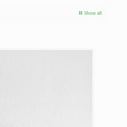
Show all