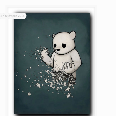
18 noviembre, 2018