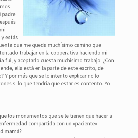
timos
i padre
después
 mi
a y estás
o cuenta que me queda muchísimo camino que
tentado trabajar en la cooperativa haciendo mi
ía fui, y aceptarlo cuesta muchísimo trabajo. ¿Con
ende, ella está en la parte de este escrito, de
 Y por más que se lo intento explicar no lo
cones si lo que tendría que estar es contento. Yo
ue los monumentos que se le tienen que hacer a
a enfermedad compartida con un «paciente»
dad mamá?