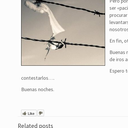
Pero pon
ser «pac
procurar
levantar
nosotro
En fin, 
Buenas n
de iros 
Espero t
contestarlos….
Buenas noches.
Like
Related posts