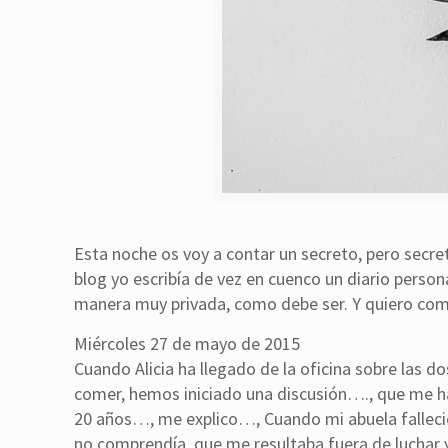
Esta noche os voy a contar un secreto, pero secret
blog yo escribía de vez en cuenco un diario persona
manera muy privada, como debe ser. Y quiero com
Miércoles 27 de mayo de 2015
Cuando Alicia ha llegado de la oficina sobre las 
comer, hemos iniciado una discusión…., que me 
20 años…, me explico…, Cuando mi abuela falleció
no comprendía, que me resultaba fuera de luchar 