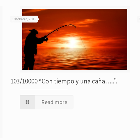
10 febrero, 2019
103/10000 “Con tiempo y una caña…..”.
Read more