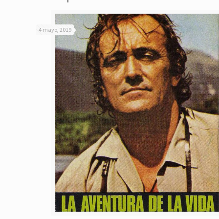
4 mayo, 2019