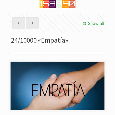
1
5
8
8
9
0
Show all
24/10000 «Empatía»